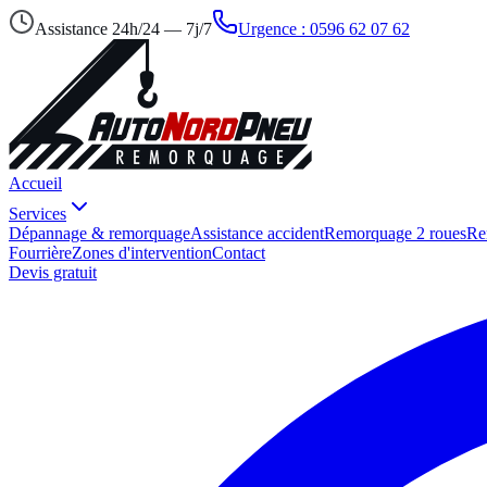
Assistance
24h/24 — 7j/7
Urgence :
0596 62 07 62
Accueil
Services
Dépannage & remorquage
Assistance accident
Remorquage 2 roues
Re
Fourrière
Zones d'intervention
Contact
Devis gratuit