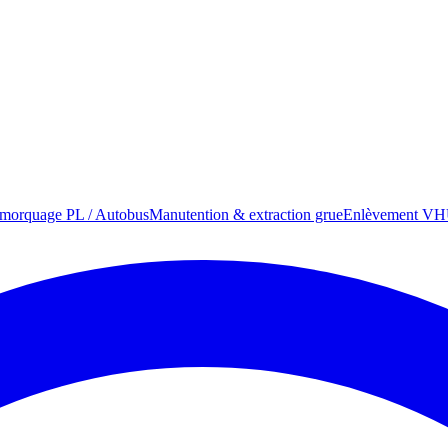
morquage PL / Autobus
Manutention & extraction grue
Enlèvement VHU