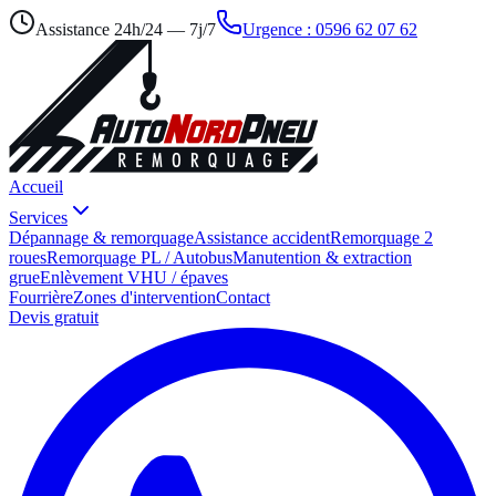
Assistance
24h/24 — 7j/7
Urgence :
0596 62 07 62
Accueil
Services
Dépannage & remorquage
Assistance accident
Remorquage 2
roues
Remorquage PL / Autobus
Manutention & extraction
grue
Enlèvement VHU / épaves
Fourrière
Zones d'intervention
Contact
Devis gratuit